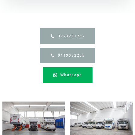
3773233767
0119092205
Whatsapp