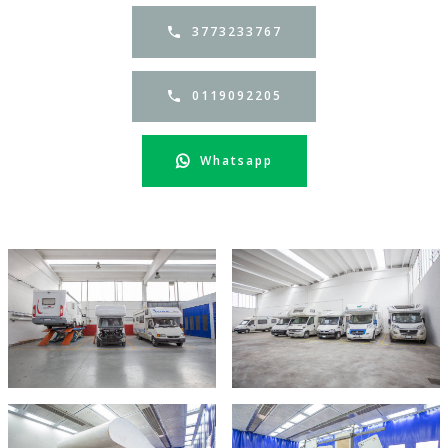
3773233767
0119092205
Whatsapp