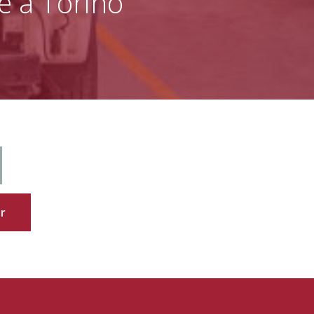
e a Torino
r