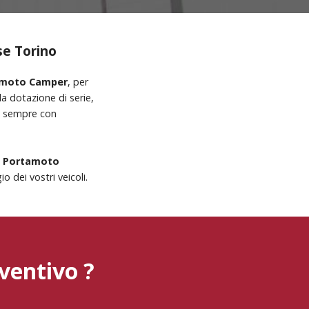
se Torino
rtamoto Camper
, per
a dotazione di serie,
mo sempre con
o Portamoto
o dei vostri veicoli.
ventivo ?