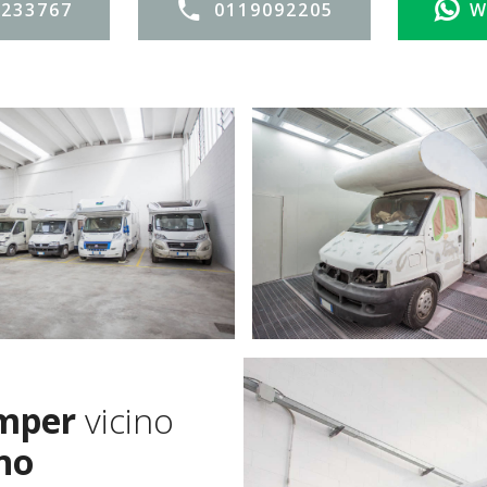
3233767
0119092205
W
amper
vicino
no