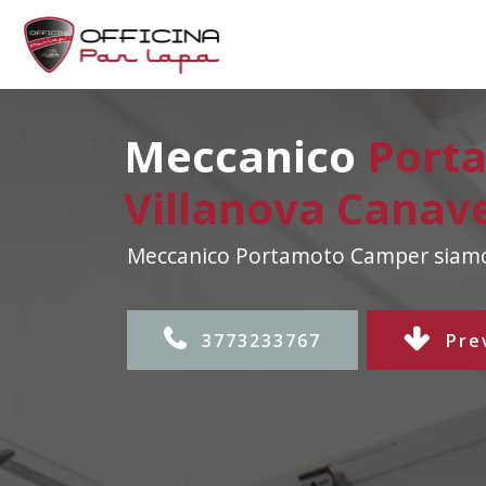
Meccanico
Port
Villanova Canav
Meccanico Portamoto Camper siamo 
3773233767
Pre