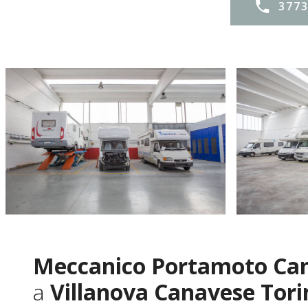
377
Meccanico Portamoto C
a
Villanova Canavese Tori