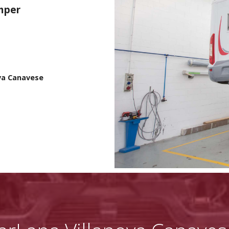
mper
ova Canavese