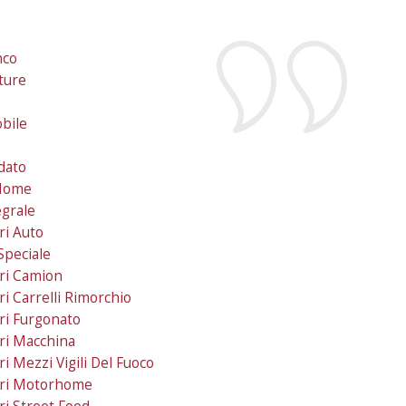
nco
ture
n
bile
dato
Home
grale
ri Auto
Speciale
ri Camion
i Carrelli Rimorchio
ri Furgonato
ri Macchina
i Mezzi Vigili Del Fuoco
ori Motorhome