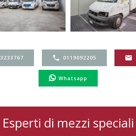
73233767
0119092205
Whatsapp
Esperti di mezzi speciali