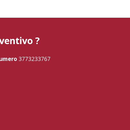
ventivo ?
 numero
3773233767