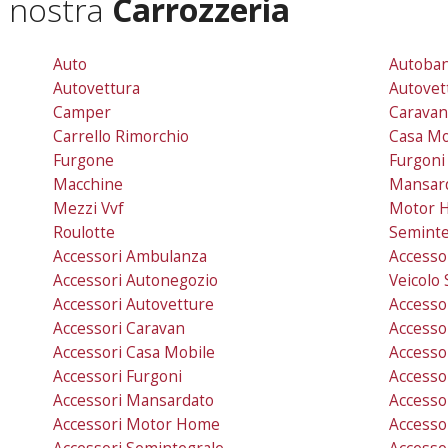
a nostra
Carrozzeria
Auto
Autoba
Autovettura
Autovet
Camper
Carava
Carrello Rimorchio
Casa Mo
Furgone
Furgoni
Macchine
Mansar
Mezzi Vvf
Motor 
Roulotte
Seminte
Accessori Ambulanza
Accesso
Accessori Autonegozio
Veicolo 
Accessori Autovetture
Accesso
Accessori Caravan
Accessor
Accessori Casa Mobile
Accesso
Accessori Furgoni
Accesso
Accessori Mansardato
Accessor
Accessori Motor Home
Access