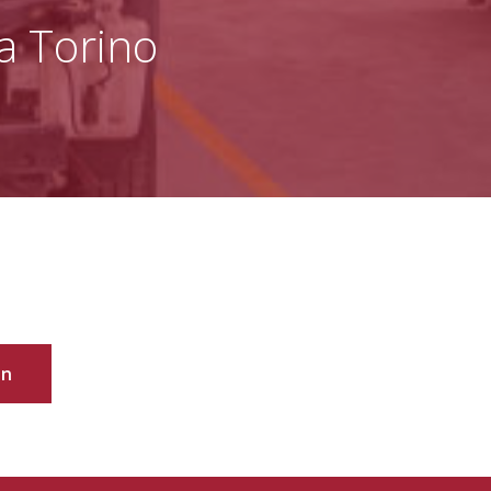
 a Torino
an