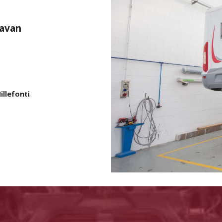
ravan
illefonti