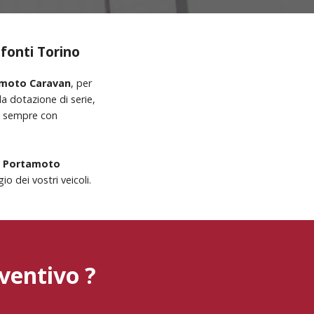
efonti Torino
tamoto Caravan
, per
a dotazione di serie,
mo sempre con
o Portamoto
o dei vostri veicoli.
ventivo ?