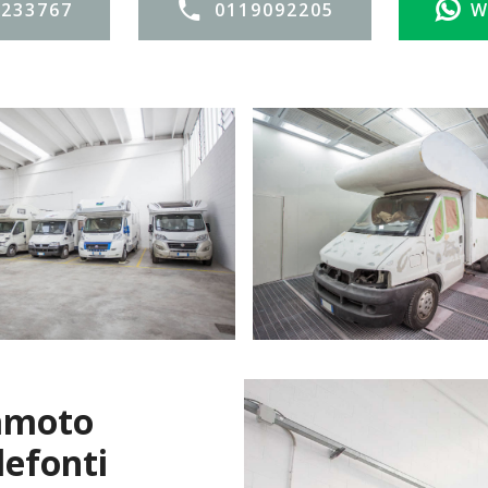
3233767
0119092205
W
tamoto
lefonti