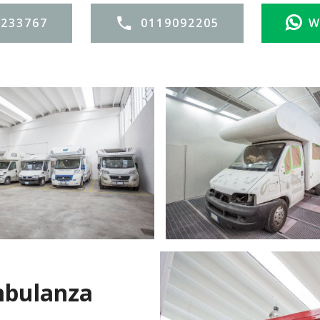
3233767
0119092205
W
mbulanza