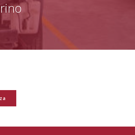
rino
za