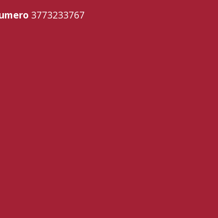
 numero
3773233767