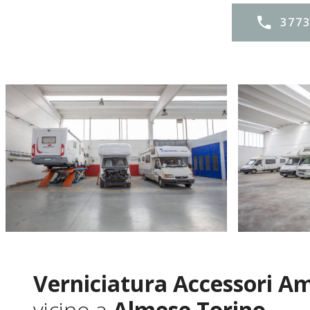
377
Verniciatura Accessori A
vicino a
Almese Torino