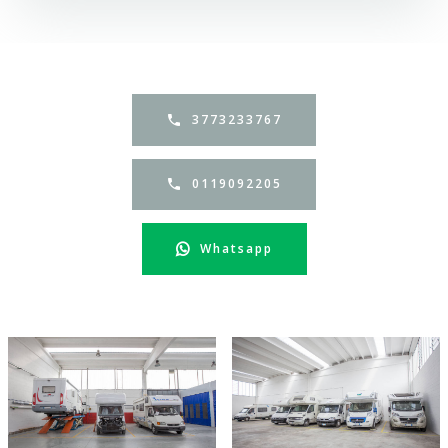
3773233767
0119092205
Whatsapp