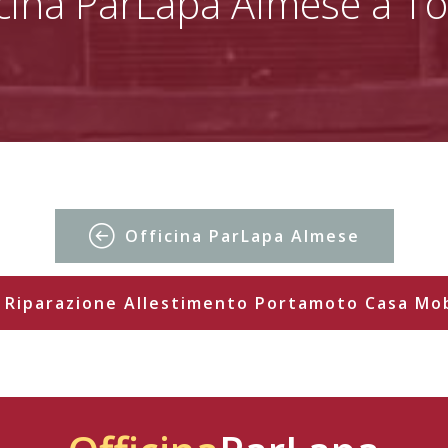
icina ParLapa Almese a To
Officina ParLapa Almese
Riparazione Allestimento Portamoto Casa Mo