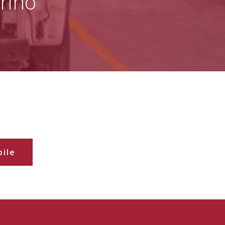
rino
bile