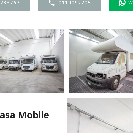
3233767
0119092205
W
asa Mobile